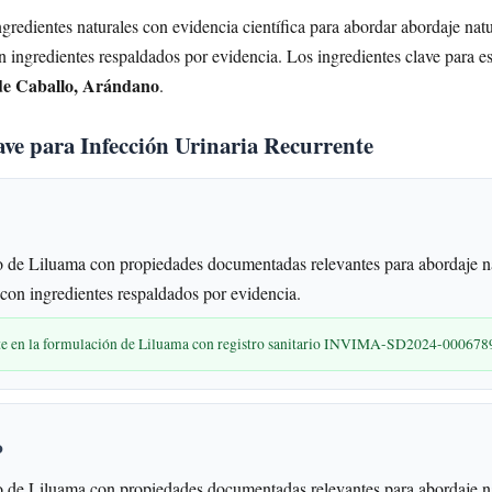
redientes naturales con evidencia científica para abordar abordaje natu
on ingredientes respaldados por evidencia. Los ingredientes clave para e
de Caballo, Arándano
.
ave para Infección Urinaria Recurrente
 de Liluama con propiedades documentadas relevantes para abordaje na
 con ingredientes respaldados por evidencia.
nte en la formulación de Liluama con registro sanitario INVIMA-SD2024-000678
o
 de Liluama con propiedades documentadas relevantes para abordaje na