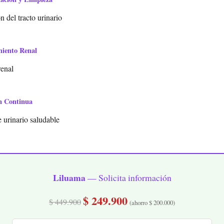
 del tracto urinario
miento Renal
renal
n Continua
 urinario saludable
Liluama
— Solicita información
$ 249.900
$ 449.900
(ahorro $ 200.000)