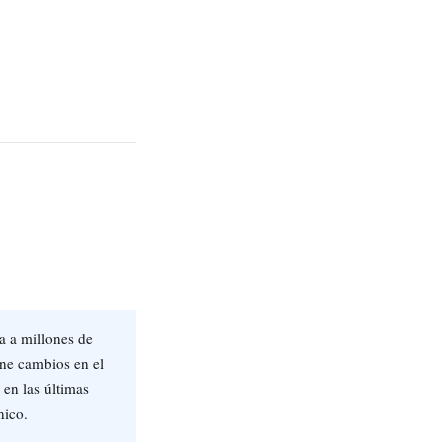
a a millones de
ine cambios en el
 en las últimas
nico.