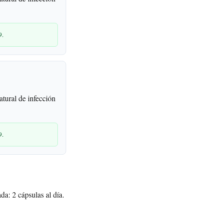
9.
tural de infección
9.
a: 2 cápsulas al día.