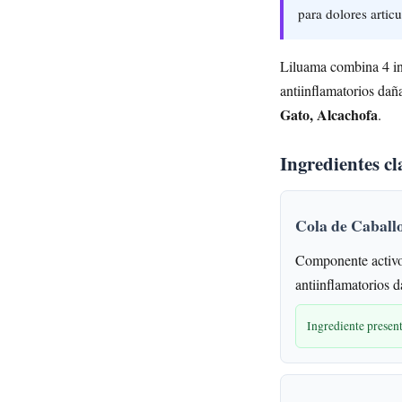
para dolores artic
Liluama combina 4 ing
antiinflamatorios dañ
Gato, Alcachofa
.
Ingredientes cl
Cola de Caball
Componente activo
antiinflamatorios d
Ingrediente prese