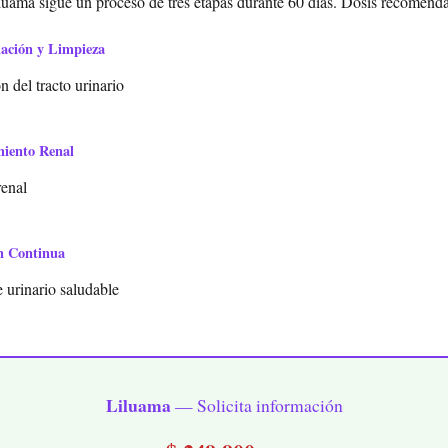
luama sigue un proceso de tres etapas durante 60 días. Dosis recomendad
mación y Limpieza
 del tracto urinario
miento Renal
renal
n Continua
 urinario saludable
Liluama
— Solicita información