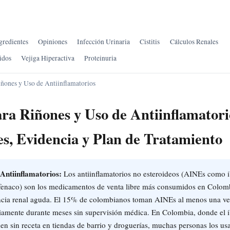
gredientes
Opiniones
Infección Urinaria
Cistitis
Cálculos Renales
idos
Vejiga Hiperactiva
Proteinuria
iñones y Uso de Antiinflamatorios
ra Riñones y Uso de Antiinflamatori
es, Evidencia y Plan de Tratamiento
Antiinflamatorios:
Los antiinflamatorios no esteroideos (AINEs como 
fenaco) son los medicamentos de venta libre más consumidos en Colombi
encia renal aguda. El 15% de colombianos toman AINEs al menos una ve
iamente durante meses sin supervisión médica. En Colombia, donde el i
n sin receta en tiendas de barrio y droguerías, muchas personas los u