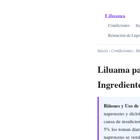
Liluama
Condiciones
In
Retención de Líqu
Inicio
›
Condiciones
› R
Liluama pa
Ingredient
Riñones y Uso de 
naproxeno y diclo
causa de insufici
5% los toman diar
naproxeno se vende