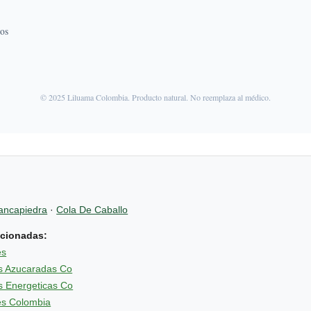
dos
© 2025 Liluama Colombia. Producto natural. No reemplaza al médico.
ancapiedra
·
Cola De Caballo
acionadas:
es
s Azucaradas Co
s Energeticas Co
es Colombia