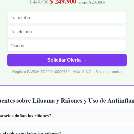
$ 249.900
$ 449.900
(ahorro $ 200.000)
Solicitar Oferta →
Registro INVIMA-SD2024-0006789 · Hilart S.A.C. · Sin compromiso
uentes sobre Liluama y Riñones y Uso de Antiinfla
atorios dañan los riñones?
el dolor sin dañar los riñones?