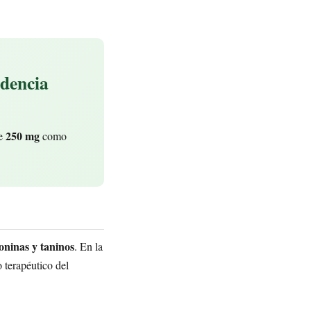
idencia
250 mg
de
como
oninas y taninos
. En la
 terapéutico del