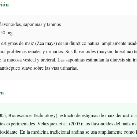
ción
lavonoides, saponinas y taninos
50 mg
 estigmas de maíz (Zea mays) es un diurético natural ampliamente usad
ara problemas renales y urinarios. Sus flavonoides (maysin, luteolina) t
 la mucosa vesical y ureteral. Las saponinas estimulan la diuresis sin irri
antiséptico suave sobre las vías urinarias.
ca
005, Bioresource Technology): extracto de estigmas de maíz demostró ac
dios experimentales. Velazquez et al. (2005): los flavonoides del maíz m
tioxidante. En la medicina tradicional andina se usa ampliamente como i