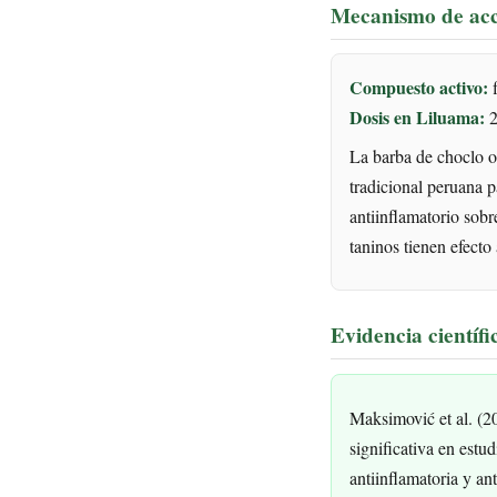
Mecanismo de ac
Compuesto activo:
f
Dosis en Liluama:
2
La barba de choclo o
tradicional peruana p
antiinflamatorio sobre
taninos tienen efecto 
Evidencia científi
Maksimović et al. (2
significativa en estu
antiinflamatoria y an