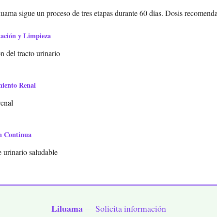
luama sigue un proceso de tres etapas durante 60 días. Dosis recomendad
mación y Limpieza
 del tracto urinario
miento Renal
renal
n Continua
 urinario saludable
Liluama
— Solicita información