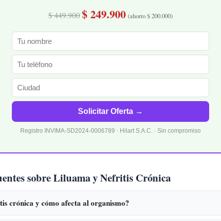
$ 249.900
$ 449.900
(ahorro $ 200.000)
Solicitar Oferta →
Registro INVIMA-SD2024-0006789 · Hilart S.A.C. · Sin compromiso
uentes sobre Liluama y Nefritis Crónica
itis crónica y cómo afecta al organismo?