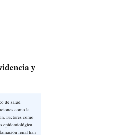
videncia y
co de salud
caciones como la
gión. Factores como
sis epidemiológica.
flamación renal han