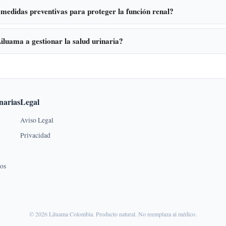
 medidas preventivas para proteger la función renal?
luama a gestionar la salud urinaria?
narias
Legal
Aviso Legal
Privacidad
dos
© 2026 Liluama Colombia. Producto natural. No reemplaza al médico.