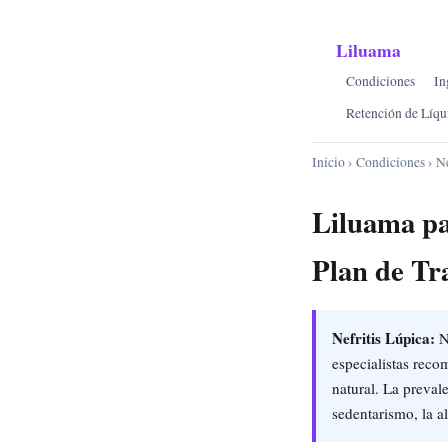
Liluama
Condiciones
In
Retención de Líqu
Inicio
›
Condiciones
› Ne
Liluama pa
Plan de Tr
Nefritis Lúpica:
Ne
especialistas reco
natural. La preval
sedentarismo, la a