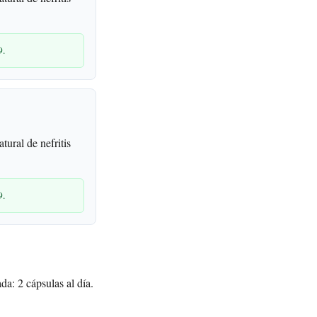
9.
ural de nefritis
9.
a: 2 cápsulas al día.