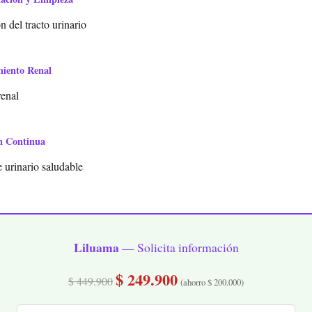
 del tracto urinario
miento Renal
renal
n Continua
 urinario saludable
Liluama
— Solicita información
$ 249.900
$ 449.900
(ahorro $ 200.000)