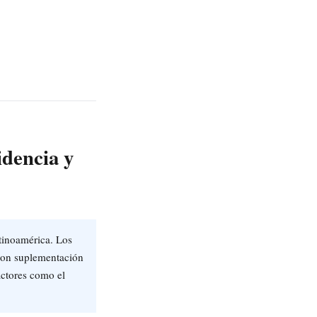
idencia y
tinoamérica. Los
 con suplementación
actores como el