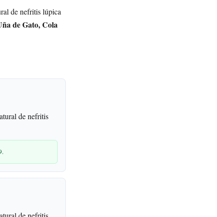
al de nefritis lúpica
Uña de Gato, Cola
ural de nefritis
9.
ural de nefritis