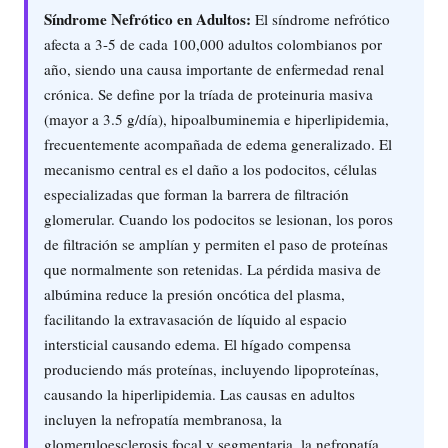
Síndrome Nefrótico en Adultos:
El síndrome nefrótico
afecta a 3-5 de cada 100,000 adultos colombianos por
año, siendo una causa importante de enfermedad renal
crónica. Se define por la tríada de proteinuria masiva
(mayor a 3.5 g/día), hipoalbuminemia e hiperlipidemia,
frecuentemente acompañada de edema generalizado. El
mecanismo central es el daño a los podocitos, células
especializadas que forman la barrera de filtración
glomerular. Cuando los podocitos se lesionan, los poros
de filtración se amplían y permiten el paso de proteínas
que normalmente son retenidas. La pérdida masiva de
albúmina reduce la presión oncótica del plasma,
facilitando la extravasación de líquido al espacio
intersticial causando edema. El hígado compensa
produciendo más proteínas, incluyendo lipoproteínas,
causando la hiperlipidemia. Las causas en adultos
incluyen la nefropatía membranosa, la
glomeruloesclerosis focal y segmentaria, la nefropatía