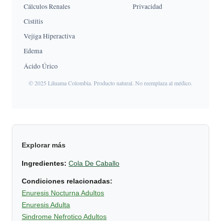
Cálculos Renales
Privacidad
Cistitis
Vejiga Hiperactiva
Edema
Ácido Úrico
© 2025 Liluama Colombia. Producto natural. No reemplaza al médico.
Explorar más
Ingredientes:
Cola De Caballo
Condiciones relacionadas:
Enuresis Nocturna Adultos
Enuresis Adulta
Sindrome Nefrotico Adultos