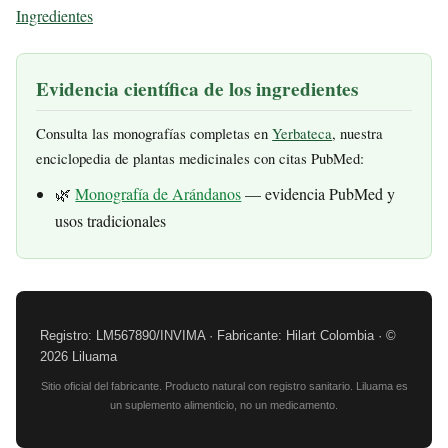
Ingredientes
Evidencia científica de los ingredientes
Consulta las monografías completas en
Yerbateca
, nuestra
enciclopedia de plantas medicinales con citas PubMed:
🌿
Monografía de Arándanos
— evidencia PubMed y
usos tradicionales
Registro: LM567890/INVIMA · Fabricante: Hilart Colombia · ©
2026 Liluama
Sitio oficial del fabricante. Producto natural con registro sanitario. Liluama es
un suplemento alimenticio, no un medicamento.