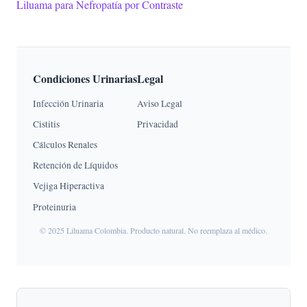
Liluama para Nefropatía por Contraste
Condiciones Urinarias
Legal
Infección Urinaria
Aviso Legal
Cistitis
Privacidad
Cálculos Renales
Retención de Líquidos
Vejiga Hiperactiva
Proteinuria
© 2025 Liluama Colombia. Producto natural. No reemplaza al médico.