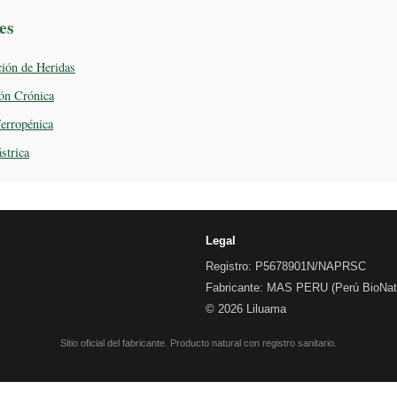
es
ción de Heridas
ión Crónica
erropénica
strica
Legal
Registro: P5678901N/NAPRSC
Fabricante: MAS PERU (Perú BioNatu
© 2026 Liluama
Sitio oficial del fabricante. Producto natural con registro sanitario.