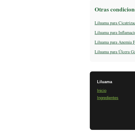
Otras condicion
Liluama para Cicatriza
Liluama para Inflamac
Liluama para Anemia F
Liluama para Úlcera Gá
Liluama
Inicio
Ingredientes