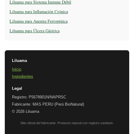
Liluama para Sistema Inmune Débil
Liluama para Inflamación Crónica
Liluama para Anemia Ferropénica
Liluama para Úlcera Gástrica
Liluama
Inicio
Ingredientes
Legal
Registro: P5678901N/NAPRSC
Fabricante: MAS PERU (Perú BioNatural)
© 2026 Liluama
Sitio oficial del fabricante. Producto natural con registro sanitario.