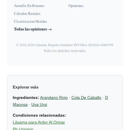
Arenilla En Rinones
Opiniones
Calculos Renales
Cicatrizacion Heridas
Todas las opiniones →
© 2024-2026 Liluama. Registro Sanitario INVIMA-SD2024-0006789.
Todos los derechos reservados.
Explorar más
Ingredientes:
Arandano Rojo
·
Cola De Caballo
·
D
Manosa
·
Uva Ursi
Condiciones relacionadas:
Liluama para Ardor Al Orinar
Ph Urinario