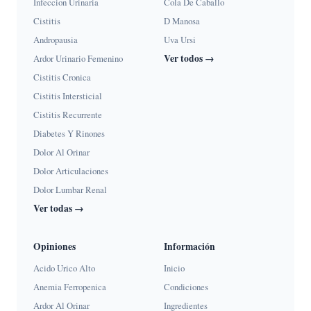
Infeccion Urinaria
Cola De Caballo
Cistitis
D Manosa
Andropausia
Uva Ursi
Ver todos →
Ardor Urinario Femenino
Cistitis Cronica
Cistitis Intersticial
Cistitis Recurrente
Diabetes Y Rinones
Dolor Al Orinar
Dolor Articulaciones
Dolor Lumbar Renal
Ver todas →
Opiniones
Información
Acido Urico Alto
Inicio
Anemia Ferropenica
Condiciones
Ardor Al Orinar
Ingredientes