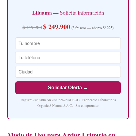
Liluama
— Solicita información
$ 249.900
$ 449.900
(3 frascos — ahorro S/ 225)
Solicitar Oferta →
Registro Sanitario N8307022N/NALBOG · Fabricante Laboratorios
Organic S Natural S.A.C. · Sin compromiso
Modo de Uso para Ardor Urinario en