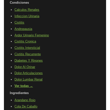
Condiciones
Calculos Renales
Infeccion Urinaria
Cistitis
Andropausia
Ardor Urinario Femenino
Cistitis Cronica
Cistitis Intersticial
Cistitis Recurrente
Diabetes Y Rinones
Dolor Al Orinar
Dolor Articulaciones
Dolor Lumbar Renal
Ver todas →
Ingredientes
Arandano Rojo
Cola De Caballo