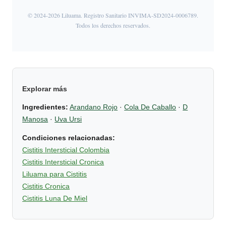
© 2024-2026 Liluama. Registro Sanitario INVIMA-SD2024-0006789.
Todos los derechos reservados.
Explorar más
Ingredientes:
Arandano Rojo
·
Cola De Caballo
·
D
Manosa
·
Uva Ursi
Condiciones relacionadas:
Cistitis Intersticial Colombia
Cistitis Intersticial Cronica
Liluama para Cistitis
Cistitis Cronica
Cistitis Luna De Miel