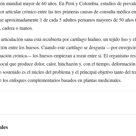
ión mundial mayor de 60 años. En Perú y Colombia, estudios de preval
lor articular crónico entre las tres primeras causas de consulta médica e
que aproximadamente 1 de cada 5 adultos peruanos mayores de 50 años 
la, cadera o manos.
 articulación sana está recubierta por cartílago hialino, un tejido liso y e
cción entre los huesos. Cuando este cartílago se desgasta —por envejeci
amación crónica— los huesos empiezan a rozar entre sí. El organismo r
local que produce dolor, calor, hinchazón y, con el tiempo, deformación 
o sostenido es el núcleo del problema y el principal objetivo tanto del t
 los enfoques complementarios basados en plantas medicinales.
ales