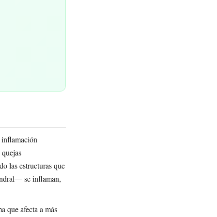
n inflamación
s quejas
o las estructuras que
ondral— se inflaman,
ma que afecta a más