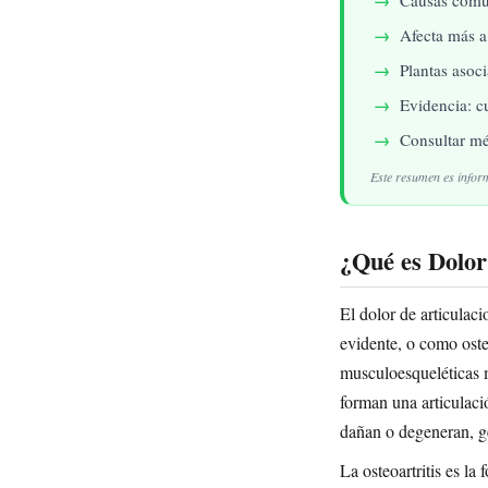
Afecta más a
Plantas asoc
Evidencia: c
Consultar mé
Este resumen es infor
¿Qué es Dolor
El dolor de articulac
evidente, o como osteo
musculoesqueléticas m
forman una articulac
dañan o degeneran, ge
La osteoartritis es l