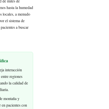
d de miles de
ramos hasta la humedad
os locales, a menudo
por el sistema de
 pacientes a buscar
áfica
eja interacción
a entre regiones
tando la calidad de
iaria.
 de montaña y
r en pacientes con