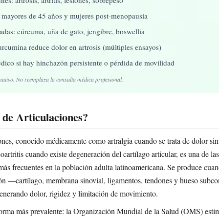
 mayores de 45 años y mujeres post-menopausia
iadas: cúrcuma, uña de gato, jengibre, boswellia
urcumina reduce dolor en artrosis (múltiples ensayos)
dico si hay hinchazón persistente o pérdida de movilidad
mativo. No reemplaza la consulta médica profesional.
 de Articulaciones?
iones, conocido médicamente como artralgia cuando se trata de dolor si
artritis cuando existe degeneración del cartílago articular, es una de la
ás frecuentes en la población adulta latinoamericana. Se produce cuand
ión —cartílago, membrana sinovial, ligamentos, tendones y hueso subc
nerando dolor, rigidez y limitación de movimiento.
a forma más prevalente: la Organización Mundial de la Salud (OMS) esti