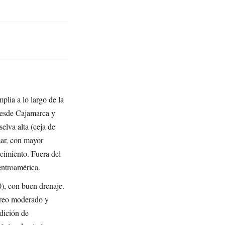
plia a lo largo de la
 desde Cajamarca y
elva alta (ceja de
mar, con mayor
cimiento. Fuera del
entroamérica.
0), con buen drenaje.
toreo moderado y
ndición de