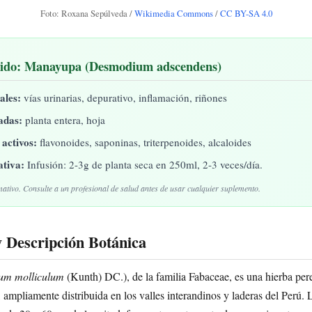
Foto: Roxana Sepúlveda /
Wikimedia Commons
/
CC BY-SA 4.0
ido: Manayupa (Desmodium adscendens)
ales:
vías urinarias, depurativo, inflamación, riñones
zadas:
planta entera, hoja
activos:
flavonoides, saponinas, triterpenoides, alcaloides
ativa:
Infusión: 2-3g de planta seca en 250ml, 2-3 veces/día.
ativo. Consulte a un profesional de salud antes de usar cualquier suplemento.
y Descripción Botánica
um molliculum
(Kunth) DC.), de la familia Fabaceae, es una hierba per
, ampliamente distribuida en los valles interandinos y laderas del Perú. 