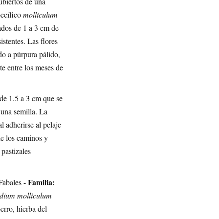
ubiertos de una
pecífico
molliculum
ovados de 1 a 3 cm de
istentes. Las flores
do a púrpura pálido,
te entre los meses de
 de 1.5 a 3 cm que se
una semilla. La
l adherirse al pelaje
de los caminos y
pastizales
Familia:
Fabales -
ium molliculum
rro, hierba del