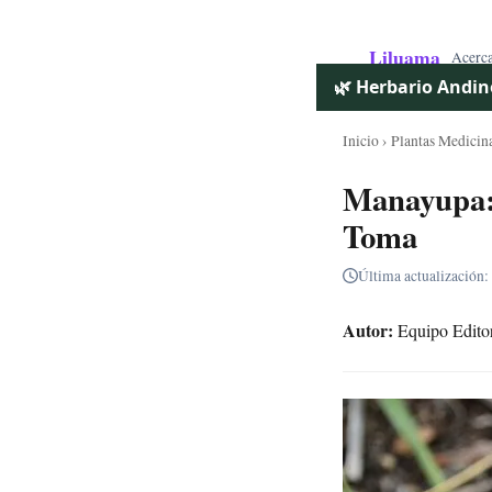
Liluama
Acerc
🌿 Herbario Andin
Inicio
›
Plantas Medicin
Manayupa: 
Toma
Última actualización:
Autor:
Equipo Editor