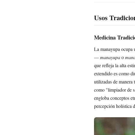
Usos Tradicio
Medicina Tradici
La manayupa ocupa un
—
manayupa
o
man
que refleja la alta e
extendido es como diu
utilizadas de manera t
como "limpiador de sa
engloba conceptos etn
percepción holística d