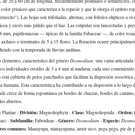
, de 20 a 60 cm de longitud, frecuentemente postrados o semierectos, c
color grisáceo que caracteriza a la especie y que le otorga el epíteto es
tiernecito"). Las hojas son trifoliadas, alternas, con folíolos elípticos a 
ácea y envés más pálido que el haz. Las estípulas son lanceoladas y pers
6 mm, papilionáceas — típicas de la familia Fabaceae —, de color rosa
axilares o terminales de 5 a 15 flores. La floración ocurre principalmen
iendo con la temporada de lluvias andinas.
o (lomento), característico del género
Desmodium
: una vaina articulada
os individuales ovoides de 3 a 4 mm al madurar, cada uno conteniendo 
 está cubierta de pelos ganchudos que facilitan la dispersión zoocórica a
pa humana. Esta característica ha contribuido a su dispersión a lo largo 
de crece de forma espontánea en bordes de chacras, bordes de camino, 
es abiertos.
:
División:
Clase:
Orden:
Plantae -
Magnoliophyta -
Magnoliopsida -
Subfamilia:
Género:
Especie:
ae) -
Faboideae -
Desmodium
-
Desmod
es comunes:
Manayupa, manayupana, amor seco, pega pega, pie de pe