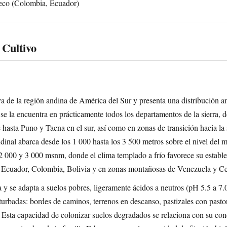
seco (Colombia, Ecuador)
 Cultivo
 de la región andina de América del Sur y presenta una distribución am
ú se la encuentra en prácticamente todos los departamentos de la sierra,
hasta Puno y Tacna en el sur, así como en zonas de transición hacia la s
tudinal abarca desde los 1 000 hasta los 3 500 metros sobre el nivel del 
2 000 y 3 000 msnm, donde el clima templado a frío favorece su estable
 en Ecuador, Colombia, Bolivia y en zonas montañosas de Venezuela y C
la y se adapta a suelos pobres, ligeramente ácidos a neutros (pH 5.5 a 7.
turbadas: bordes de caminos, terrenos en descanso, pastizales con pas
s. Esta capacidad de colonizar suelos degradados se relaciona con su co