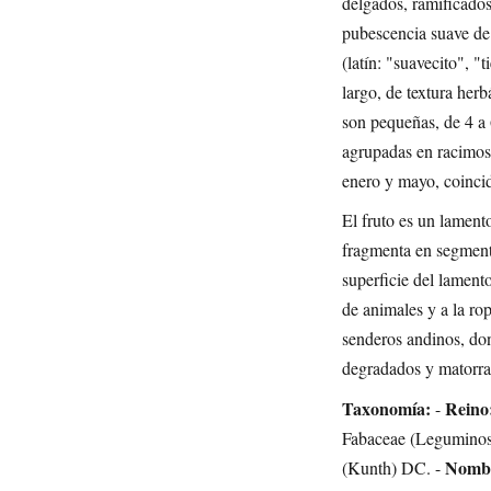
delgados, ramificados
pubescencia suave de 
(latín: "suavecito", "
largo, de textura herb
son pequeñas, de 4 a 
agrupadas en racimos 
enero y mayo, coincid
El fruto es un lament
fragmenta en segment
superficie del lamento
de animales y a la ro
senderos andinos, don
degradados y matorral
Taxonomía:
Reino
-
Fabaceae (Leguminos
Nombr
(Kunth) DC. -