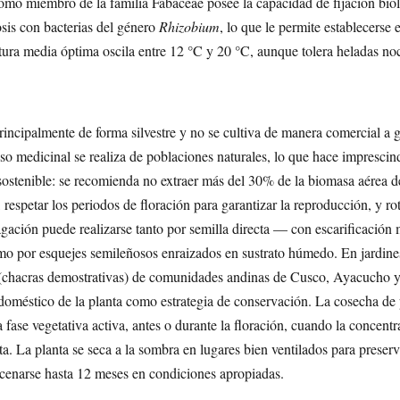
omo miembro de la familia Fabaceae posee la capacidad de fijación bio
sis con bacterias del género
Rhizobium
, lo que le permite establecerse 
atura media óptima oscila entre 12 °C y 20 °C, aunque tolera heladas no
ncipalmente de forma silvestre y no se cultiva de manera comercial a g
so medicinal se realiza de poblaciones naturales, lo que hace imprescin
sostenible: se recomienda no extraer más del 30% de la biomasa aérea de
 respetar los periodos de floración para garantizar la reproducción, y ro
gación puede realizarse tanto por semilla directa — con escarificación
mo por esquejes semileñosos enraizados en sustrato húmedo. En jardine
 (chacras demostrativas) de comunidades andinas de Cusco, Ayacucho y
doméstico de la planta como estrategia de conservación. La cosecha de 
 fase vegetativa activa, antes o durante la floración, cuando la concent
ta. La planta se seca a la sombra en lugares bien ventilados para prese
acenarse hasta 12 meses en condiciones apropiadas.