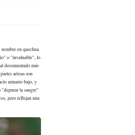
u nombre en quechua
o" o "invaluable", lo
cinal documentado más
 partes aéreas son
acto urinario bajo, y
o "depurar la sangre"
os, pero reflejan una