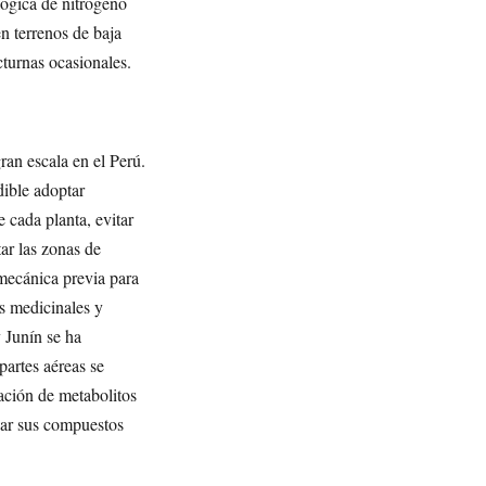
lógica de nitrógeno
en terrenos de baja
cturnas ocasionales.
ran escala en el Perú.
dible adoptar
 cada planta, evitar
tar las zonas de
 mecánica previa para
s medicinales y
 Junín se ha
partes aéreas se
ración de metabolitos
rvar sus compuestos