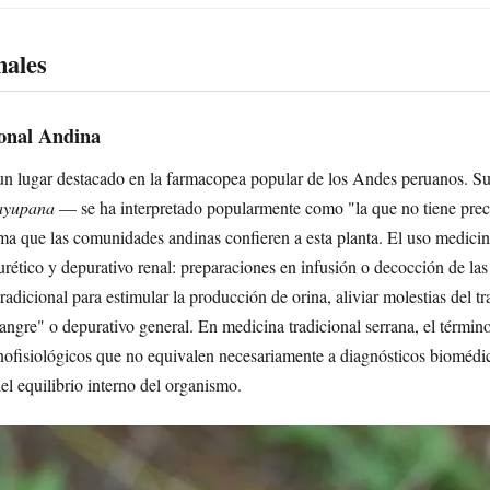
nales
onal Andina
 lugar destacado en la farmacopea popular de los Andes peruanos. S
ayupana
— se ha interpretado popularmente como "la que no tiene preci
stima que las comunidades andinas confieren a esta planta. El uso medi
rético y depurativo renal: preparaciones en infusión o decocción de las
radicional para estimular la producción de orina, aliviar molestias del tr
ngre" o depurativo general. En medicina tradicional serrana, el términ
ofisiológicos que no equivalen necesariamente a diagnósticos biomédic
el equilibrio interno del organismo.