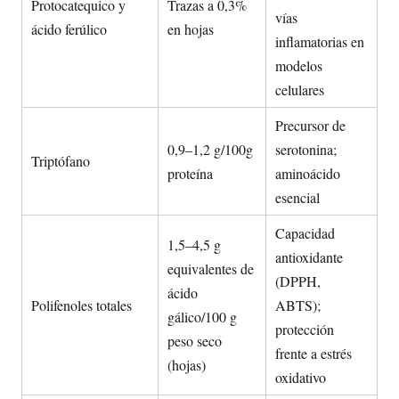
Protocatequico y
Trazas a 0,3%
vías
ácido ferúlico
en hojas
inflamatorias en
modelos
celulares
Precursor de
0,9–1,2 g/100g
serotonina;
Triptófano
proteína
aminoácido
esencial
Capacidad
1,5–4,5 g
antioxidante
equivalentes de
(DPPH,
ácido
Polifenoles totales
ABTS);
gálico/100 g
protección
peso seco
frente a estrés
(hojas)
oxidativo