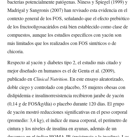
bacterias potencialmente patógenas. Niness y Spiegel (1999) y
Madrigal y Sangronis (2007) han revisado esta evidencia en el
contexto general de los FOS, señalando que el efecto prebiótico
de los fructooligosacáridos está bien establecido como clase de
compuestos, aunque los estudios específicos con yacón son
más limitados que los realizados con FOS sintéticos o de
chicoria.
Respecto al yacón y diabetes tipo 2, el estudio más citado y
mejor diseñado en humanos es el de Genta et al. (2009),
publicado en
Clinical Nutrition
. En este ensayo aleatorizado,
doble ciego y controlado con placebo, 55 mujeres obesas con
dislipidemia e insulinorresistencia recibieron jarabe de yacón
(0,14 g de FOS/kg/día) o placebo durante 120 días. El grupo
de yacón mostró reducciones significativas en el peso corporal
(promedio: 3,4 kg), el índice de masa corporal, el perímetro de
cintura y los niveles de insulina en ayunas, además de un
descenso en el índice HOMA-IR (resistencia a la insulina). Los