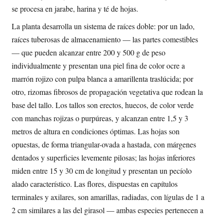
se procesa en jarabe, harina y té de hojas.
La planta desarrolla un sistema de raíces doble: por un lado,
raíces tuberosas de almacenamiento — las partes comestibles
— que pueden alcanzar entre 200 y 500 g de peso
individualmente y presentan una piel fina de color ocre a
marrón rojizo con pulpa blanca a amarillenta traslúcida; por
otro, rizomas fibrosos de propagación vegetativa que rodean la
base del tallo. Los tallos son erectos, huecos, de color verde
con manchas rojizas o purpúreas, y alcanzan entre 1,5 y 3
metros de altura en condiciones óptimas. Las hojas son
opuestas, de forma triangular-ovada a hastada, con márgenes
dentados y superficies levemente pilosas; las hojas inferiores
miden entre 15 y 30 cm de longitud y presentan un pecíolo
alado característico. Las flores, dispuestas en capítulos
terminales y axilares, son amarillas, radiadas, con lígulas de 1 a
2 cm similares a las del girasol — ambas especies pertenecen a