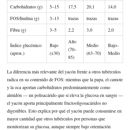
Carbohidratos (g)
5–15
17,5
20,1
14,0
FOS/Inulina (g)
3–13
trazas
trazas
trazas
Fibra (g)
3–5
2,2
3,0
2,0
Alto
Índice glucémico
Bajo
Medio
Bajo–
(70–
(aprox.)
(≤30)
(63–70)
Medio
85)
La diferencia más relevante del yacón frente a otros tubérculos
radica en su contenido de FOS: mientras que la papa, el camote
y la oca aportan carbohidratos predominantemente como
almidón — un polisacárido que sí eleva la glucosa en sangre —
el yacón aporta principalmente fructooligosacáridos no
digestibles. Esto explica por qué el yacón puede consumirse en
mayor cantidad que otros tubérculos por personas que
monitorizan su glucosa, aunque siempre bajo orientación