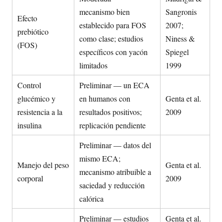
mecanismo bien
Sangronis
Efecto
establecido para FOS
2007;
prebiótico
como clase; estudios
Niness &
(FOS)
específicos con yacón
Spiegel
limitados
1999
Control
Preliminar — un ECA
glucémico y
en humanos con
Genta et al.
resistencia a la
resultados positivos;
2009
insulina
replicación pendiente
Preliminar — datos del
mismo ECA;
Manejo del peso
Genta et al.
mecanismo atribuible a
corporal
2009
saciedad y reducción
calórica
Preliminar — estudios
Genta et al.