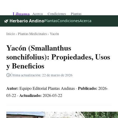
Liluama
Acerca
Condiciones
Plantas
🌿 Herbario Andino
Plantas
Condiciones
Acerca
Inicio
›
Plantas Medicinales
› Yacón
Yacón (Smallanthus
sonchifolius): Propiedades, Usos
y Beneficios
Última actualización: 22 de marzo de 2026
Autor:
Publicado:
Equipo Editorial Plantas Andinas ·
2026-
Actualizado:
03-22 ·
2026-03-22