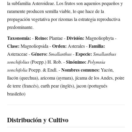
la subfamilia Asteroideae. Los frutos son aquenios pequeños y
raramente producen semilla viable, lo que hace de la
propagación vegetativa por rizomas la estrategia reproductiva
predominante.
Taxonomía:
Reino:
División:
-
Plantae -
Magnoliophyta -
Clase:
Orden:
Familia:
Magnoliopsida -
Asterales -
Género:
Especie:
Asteraceae -
Smallanthus
-
Smallanthus
Sinónimo:
sonchifolius
(Poepp.) H. Rob. -
Polymnia
Nombres comunes:
sonchifolia
Poepp. & Endl. -
Yacón,
llacón (quechua), aricoma (aymara), jícama de los Andes, poire
de terre (francés), earth pear (inglés), jacon (portugués
brasileño)
Distribución y Cultivo