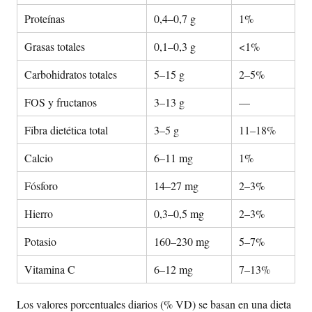
Proteínas
0,4–0,7 g
1%
Grasas totales
0,1–0,3 g
<1%
Carbohidratos totales
5–15 g
2–5%
FOS y fructanos
3–13 g
—
Fibra dietética total
3–5 g
11–18%
Calcio
6–11 mg
1%
Fósforo
14–27 mg
2–3%
Hierro
0,3–0,5 mg
2–3%
Potasio
160–230 mg
5–7%
Vitamina C
6–12 mg
7–13%
Los valores porcentuales diarios (% VD) se basan en una dieta