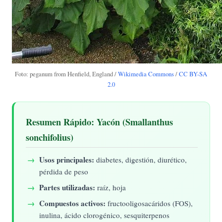
Foto: peganum from Henfield, England /
Wikimedia Commons
/
CC BY-SA
2.0
Resumen Rápido: Yacón (Smallanthus
sonchifolius)
Usos principales:
diabetes, digestión, diurético,
pérdida de peso
Partes utilizadas:
raíz, hoja
Compuestos activos:
fructooligosacáridos (FOS),
inulina, ácido clorogénico, sesquiterpenos