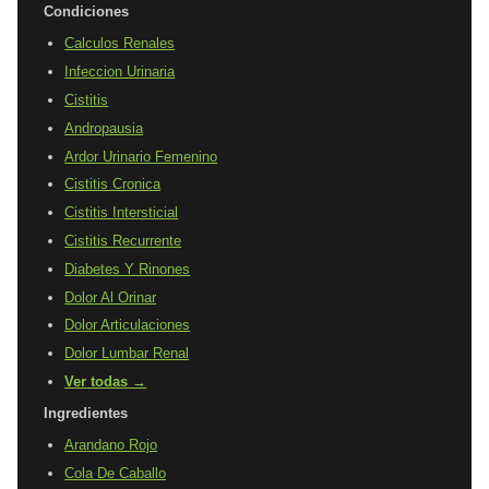
Condiciones
Calculos Renales
Infeccion Urinaria
Cistitis
Andropausia
Ardor Urinario Femenino
Cistitis Cronica
Cistitis Intersticial
Cistitis Recurrente
Diabetes Y Rinones
Dolor Al Orinar
Dolor Articulaciones
Dolor Lumbar Renal
Ver todas →
Ingredientes
Arandano Rojo
Cola De Caballo