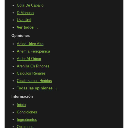
Cola De Caballo
D Manosa
Uva Ursi
Ver todos →
Opiniones
Acido Urico Alto
Anemia Ferropenica
Ardor Al Orinar
Arenilla En Rinones
Calculos Renales
Cicatrizacion Heridas
Todas las opiniones →
Información
Inicio
Condiciones
Ingredientes
Opiniones