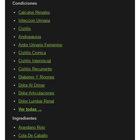
Condiciones
Calculos Renales
Infeccion Urinaria
Cistitis
Andropausia
Ardor Urinario Femenino
Cistitis Cronica
Cistitis Intersticial
Cistitis Recurrente
Diabetes Y Rinones
Dolor Al Orinar
Dolor Articulaciones
Dolor Lumbar Renal
Ver todas →
Ingredientes
Arandano Rojo
Cola De Caballo