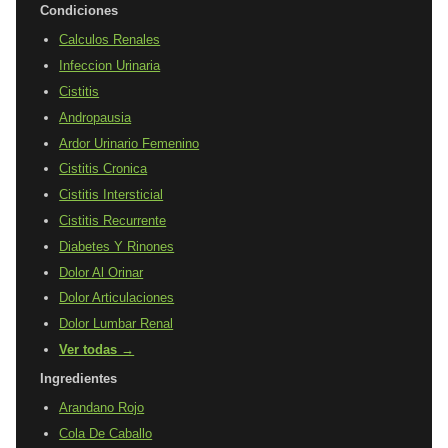
Condiciones
Calculos Renales
Infeccion Urinaria
Cistitis
Andropausia
Ardor Urinario Femenino
Cistitis Cronica
Cistitis Intersticial
Cistitis Recurrente
Diabetes Y Rinones
Dolor Al Orinar
Dolor Articulaciones
Dolor Lumbar Renal
Ver todas →
Ingredientes
Arandano Rojo
Cola De Caballo