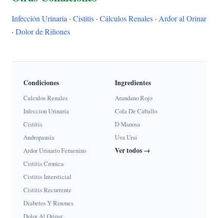
Infección Urinaria
·
Cistitis
·
Cálculos Renales
·
Ardor al Orinar
·
Dolor de Riñones
Condiciones
Ingredientes
Calculos Renales
Arandano Rojo
Infeccion Urinaria
Cola De Caballo
Cistitis
D Manosa
Andropausia
Uva Ursi
Ver todos →
Ardor Urinario Femenino
Cistitis Cronica
Cistitis Intersticial
Cistitis Recurrente
Diabetes Y Rinones
Dolor Al Orinar