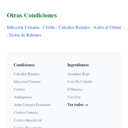
Otras Condiciones
Infección Urinaria
·
Cistitis
·
Cálculos Renales
·
Ardor al Orinar
·
Dolor de Riñones
Condiciones
Ingredientes
Calculos Renales
Arandano Rojo
Infeccion Urinaria
Cola De Caballo
Cistitis
D Manosa
Andropausia
Uva Ursi
Ver todos →
Ardor Urinario Femenino
Cistitis Cronica
Cistitis Intersticial
Cistitis Recurrente