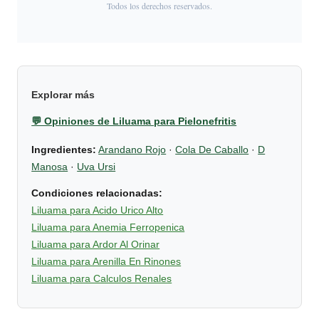
Todos los derechos reservados.
Explorar más
💬 Opiniones de Liluama para Pielonefritis
Ingredientes:
Arandano Rojo
·
Cola De Caballo
·
D
Manosa
·
Uva Ursi
Condiciones relacionadas:
Liluama para Acido Urico Alto
Liluama para Anemia Ferropenica
Liluama para Ardor Al Orinar
Liluama para Arenilla En Rinones
Liluama para Calculos Renales