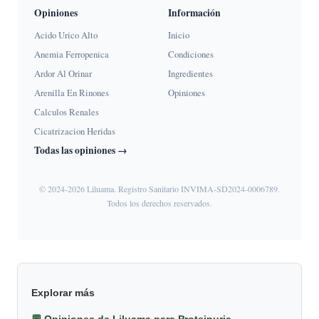
Opiniones
Información
Acido Urico Alto
Inicio
Anemia Ferropenica
Condiciones
Ardor Al Orinar
Ingredientes
Arenilla En Rinones
Opiniones
Calculos Renales
Cicatrizacion Heridas
Todas las opiniones →
© 2024-2026 Liluama. Registro Sanitario INVIMA-SD2024-0006789.
Todos los derechos reservados.
Explorar más
💬 Opiniones de Liluama para Proteinuria